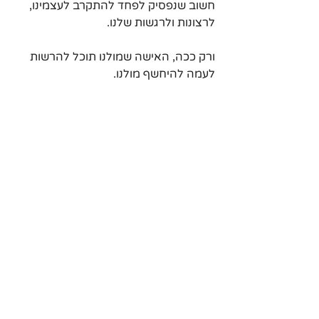
חשוב שנפסיק לפחד להתקרב לעצמינו, 
לרצונות ולרגשות שלנו.
ורק ככה, האישה שמולנו תוכל להרשות 
לעמה להיחשף מולנו.
מה לעשות או לא לעשות?
- אם אתה מרגיש קצת פגיע, אל תחשוף 
את עצמך לחלוטין כבר בדייט ראשון. הכל 
צריך להיעשות ברגישות ובהדרגה. יש זמן 
הגיוני להיכנס לנושאים רגישים ולעניינים 
אישים.
- גם אל תצפה שהיא תראה לך את כל 
הרגשות שלה על ההתחלה. תן לזה זמן.
- תכבד את הנושאים הרגישים שלה, היא 