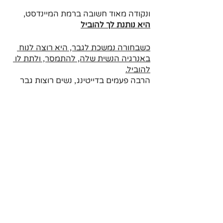
ונקודה מאוד חשובה ברמת המיינדסט, 
היא נותנת לך להוביל
כשבחורה נמשכת לגבר, היא רוצה לנוח 
באנרגיה הנשית שלה, להתמסר, ולתת לו 
להוביל.
הרבה פעמים בדייטינג, נשים רוצות גבר 
מוביל שעושה מהלך, אבל הגבר לא יודע 
מה לעשות, והוא שואל את הבחורה, מה 
היא רוצה לעשות.
לדוגמה אתה קובע דייט, "מה את אוהבת 
לשתות?", הרבה פעמים הבחורה לא 
יודעת מה לענות.
היא רוצה שאתה תוביל. חוסר הודאות 
שאתה משדר, נותן לה תחושה שאתה לא 
יודע להוביל.
על איך להתנהל בדייט - 
בבלוג הזה