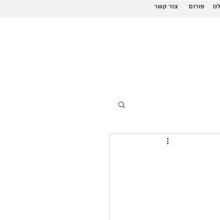
נו
פורום
צור קשר
Real Com
 שלנו
פודקאסט
More