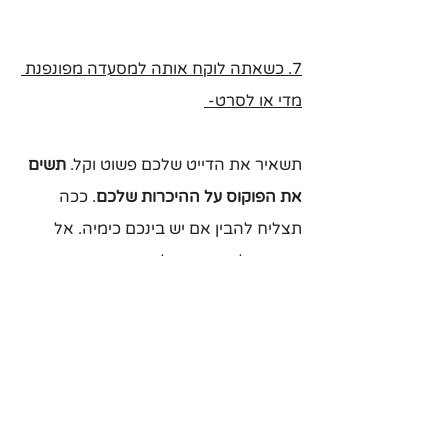
7. כשאתה לוקח אותה למסעדה מפונפנת 
מדי או לסרט- 
תשאיר את הדייט שלכם פשוט וקל. 
תשים 
את הפוקוס על ההיכרות שלכם
. ככה 
תצליח להבין אם יש בינכם כימיה. אל 
תתקרב לסרטים או למסעדות מונפצות 
בדייט ראשון, כי הפוקוס פשוט לא יהיה על 
הקשר בינכם, אלא על משהו חיצוני. 
המטרה היא שתתמקדו אחד בשני ותכירו. 
אתה גם לא רוצה להראות לה מאמץ יתר, 
היא לא באמת תעריך אותו
, כי היא בכלל 