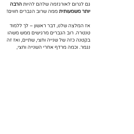
גם לגרום לאורגזמה שלהם להיות 
הרבה 
יותר משמעותית
 ממה שרוב הגברים חווים!
אז המלצה שלנו, דבר ראשון – לך ללמוד 
טנטרה. רוב הגברים מרגישים ממש משהו 
בקטנה כזה של שנייה וחצי, שתיים, ואז זה 
נגמר. וכמה מרדף אחרי השנייה וחצי, 
שתיים האלו... אתה יוצא למסיבה, אתה 
מתחיל איתה
, אתה מתמודד עם כל כך 
הרבה שיט שנשים מציבות עליך
, ואחרי כל 
זה אתה מגיע אליך הביתה, היא אומרת 
"אנחנו לא נשכב היום", ובכל זאת היא 
מחליטה להוריד את החזייה.
כל האתגרים האלה, עד שאתם סוף סוף 
שוכבים, וכל זה בשביל איזה 10-15 דקות 
של עונג, 
כשהשיא שלו מסתיים אחרי 
שנייה וחצי
, בזמן שאתה רואה את 
הבחורה כשהיא גומרת והיא משתגעת...