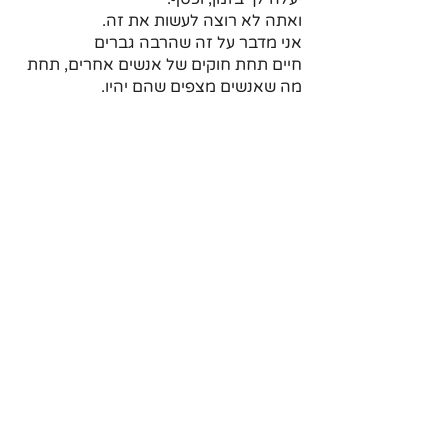
ואתה לא רוצה לעשות את זה.
אני מדבר על זה שהרבה גברים
חיים תחת חוקים של אנשים אחרים, תחת 
מה שאנשים מצפים שהם יהיו.
ואתה רוצה ללמוד בכל פעם שמכניסים 
אותך תחת קופסא מסוימת.
פשוט לצאת ממנה.
אני יכול להגיד לך שאני היום חי את החיים 
לפי החוקים שלי,
חי את הזוגיות לפי החוקים שלי, לא זוגיות 
רגילה של אדם אחר שהיה מנהל.
אני חי לפי מה שנכון לי, אני מנהל עסק לפי 
מה שנכון לי! 
ולא מה שנכון לבעלי עסקים אחרים. 
אני 
חי לפי החוקים שלי.
ומאוד מאוד חשוב שבתור גבר אתה תבין 
שיש לך חופש, בסופו של דבר אתה גר 
בישראל אנחנו מדינה ליברלית סך הכל, 