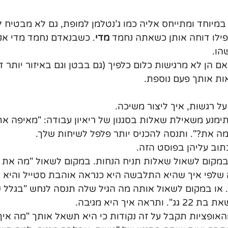
מיוחד ומתייחס אליה כמו ג'נטלמן למופת, גם לא מבטיח 
פילו דוחה אותן כשאתה נחמד 
מדי
. כשבנאדם נחמד מדי אנח
הו.
ם הן לא מרגישות כלום כלפיך (גם בבטן וגם באיזור יותר דר
ות אותך פעם נוספת.
ל רגשות, איך ליצור משיכה.
ימנע משאילת שאלות בסגנון של ריאיון עבודה: "מאיפה את
מה את?". ותנסה להכניס יותר פלפל לשיחות שלך.
תוב עליהן בפוסט הזה.
במקום לשאול שאלות תניח הנחות. במקום לשאול "מה את ע
 שלפי איך שהיא התלבשה היא כנראה אוהבת סטייל והיא 
 או במקום לשאול אותה מה הגיל שלה תנסה לנחש "בגלל ש
איך היא מגיבה. 
ופציות תקבל על זה נקודות כי היא תשאל אותך "מה איך 