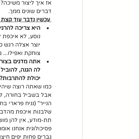
אז איך ליצור משיכה? 
דברים שונים ממך.
 עכשיו נדבר עוד קצת על הפסיכולוגיה מאחורי בחורה שרוצה לראות אותך שוב או לא:
היא צריכה להרגיש
נוסע, לא איכפת 
יוצר אצלה רגש כ
צוחקת ואפילו... 
אתה מדגים בצורה
לה הגנה, להוביל
יכולת להתרבות?
כמו שאתה רוצה שיהיה 
אבל בשביל בחורה, לע
הנייר" (נניח פרארי בח
שלבנות איכפת מהדבר
תת-מודע, אין להן מוש
פסיכולוגית אנחנו אומ
גברים פחות יפים חיצונ