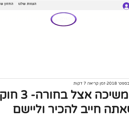
הצוות שלנו
החזון של
munication
אמיתית
ונים אישיים
עדויות מלקוחות
קורסים דיגיטליים
הסרטונים
זמן קריאה 7 דקות
איך ליצור משיכה אצל בח
תה חייב להכיר וליישם