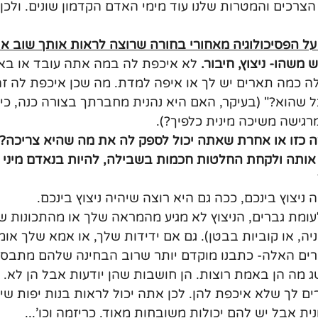
הצרכים והמטרות שלנו עוד מימי האדם הקדמון שונים. ולכ
 משהו- ניצוץ, חיבור.
 לא איכפת לה במה אתה עובד או בא
לה כמה תארים יש לך או איפה למדת. מה שכן איכפת לה ז
ל שהוא?" (בעיקר, האם היא נהנית מחברתך בצורה כנה, כיף
מרגישה משיכה מינית כלפיך?).
 כזו או אחרת שאתה יכול לספק לה את מה שהיא צריכה? 
 אותה ולקחת החלטות חכמות בשבילה, להיות בנאדם מיני ש
ניצוץ בינכם, ככה גם היא רוצה שיהיה ניצוץ בינכם.
ומת גברים, הניצוץ לא מגיע מהמראה שלך או מהתכונות שי
ניה, או קוביות בבטן). גם אם ידידות שלך, או אמא שלך אומ
ים האלה- כתבנו מוקדם יותר שרוב הבחינה שלהם מתבסס
ג מה הן באמת רוצות. הן חושבות שהן יודעות אבל הן לא. 
רים לך שלא איכפת להן. לכן אתה יכול לראות בנות יפות שי
ית אבל יש להם יכולות משובחות מאוד. כריזמה וכו'...