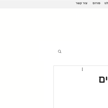
נו
פורום
צור קשר
Real Com
 שלנו
פודקאסט
More
ורה- 3 חוקים