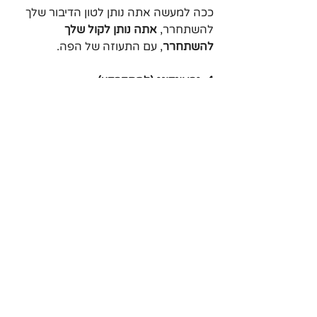
ככה למעשה אתה נותן לטון הדיבור שלך 
להשתחרר, 
אתה נותן לקול שלך 
להשתחרר
, עם התעוזה של הפה. 
4. גראונדינג (להתקרקע)
התרגיל הרביעי הוא מעין נפילה על 
הריצפה. לא ממש נפילה עם כל הגוף עד 
שכיבה על הריצפה, אלא עמידה על קצות 
האצבעות ונפילה למטה עד למצב של 
עמידה רגילה.
אז עמוד על קצות האצבעות הכי גבוה 
שאתה יכול, כשהרגליים ברוחב הכתפיים, 
וכשאתה יורד חזרה אתה צריך לעשות את 
זה חזק, פשוט להפיל את הגוף חזרה 
לעמידה רגילה, תוך כדי שאתה מוציא קול 
נמוך.