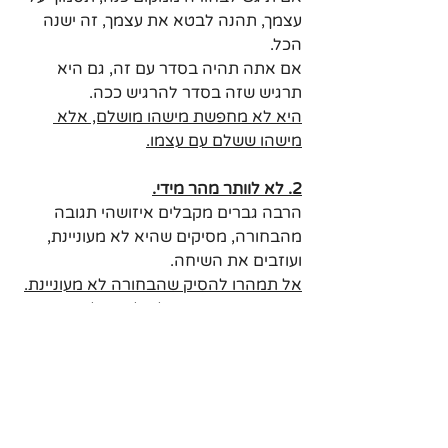
עצמך, תהנה לבטא את עצמך, זה ישנה 
הכל. 
אם אתה תהיה בסדר עם זה, גם היא 
תרגיש שזה בסדר להרגיש ככה.
היא לא מחפשת מישהו מושלם, אלא 
מישהו ששלם עם עצמו.
2. לא לוותר מהר מידי.
הרבה גברים מקבלים איזושהי תגובה 
מהבחורה, מסיקים שהיא לא מעוניינת, 
ועוזבים את השיחה.
אל תמהרו להסיק שהבחורה לא מעוניינת.
תבין, הסיטואציה יכולה להיות לא נוחה 
עבור הבחורה. וכמובן, אם אתה לחוץ, היא 
תהיה לחוצה גם.
גם אם הבחורה לא עפה עלייך מהרגע 
הראשון, אל תהיה ריאקטיבי, 
תהיה יציב.
זה לא תמיד קשור אלייך.