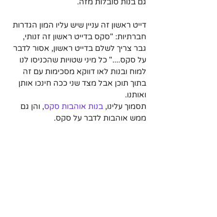
גם בנות סובלות מזה.
דייט ראשון זה עניין שיש עליו המון הגדרות 
חברתיות: "סקס בדייט ראשון זה זנותי, 
גבר צריך לשלם בדייט ראשון, אסור לדבר 
על סקס...." כל מיני שטויות שהכניסו לנו 
למוח ובנות לאו דווקא מסכימות עם זה 
בתוך תוכן אבל מצד שני ככה חינכו אותן 
ואותנו.
תסמוך עלינו, 
בנות אוהבות סקס
, והן גם 
ממש אוהבות לדבר על סקס.
אני נמנע מלהיכנע להגדרות החברתיות 
האלה וכבר בדייט הראשון אם אני נמשך 
לבחורה ואני רואה שהיא לטעמי גם 
מבחינת אופי ולא רק מבחינה חיצונית אני 
אספר לה על דברים פרועים שעשיתי 
בעבר שלי, סיפורים שאני לא כל כך יכול 
לשתף בבלוג לצערכם חחח אבל אני כן 