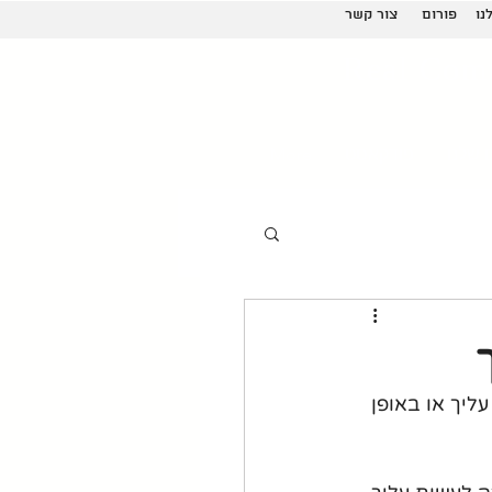
נו
פורום
צור קשר
Real Com
 שלנו
פודקאסט
More
יך או באופן 