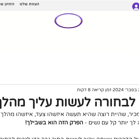
הצוות שלנו
החזון של
munication
אמיתית
ונים אישיים
עדויות מלקוחות
קורסים דיגיטליים
הסרטונים
20
זמן קריאה 8 דקות
 לבחורה לעשות עליך מהלך
יר, שהיית רוצה שהיא תעשה איזשהו צעד, איזשהו מהלך על
לך יותר קל עם נשים - 
הפרק הזה הוא בשבילך!