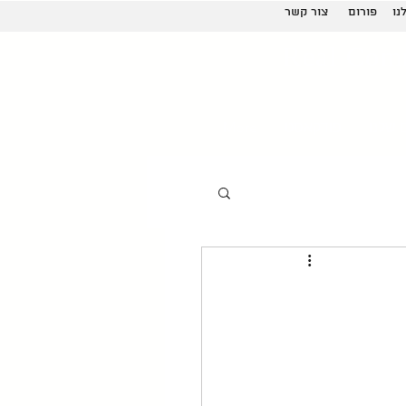
נו
פורום
צור קשר
Real Com
 שלנו
פודקאסט
More