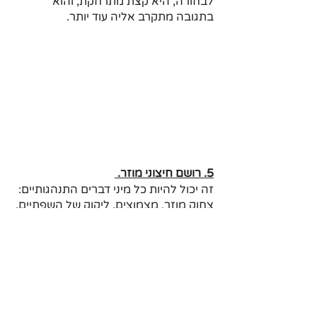
לבחורה, היא קצת מתרחקת, והוא 
בתגובה מתקרב אליה עוד יותר. 
5. רושם חיצוני מוזר. 
זה יכול להיות כל מיני דברים התנהגותיים: 
צחוק מוזר, מצמוצים, ליקוק של השפתיים. 
כל מיני דברים שאתה עלול לעשות עם 
הגוף, ואין לך מושג שהם מוזרים בעיני 
הבחורה. 
חוסר טיפוח יכול להרוס את הרושם שלך. 
לדוגמה שיניים צהובות, שערות באף, ריח 
רע. 