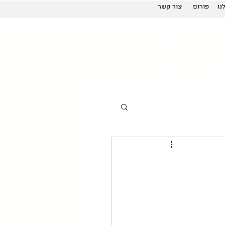
נו
פורום
צור קשר
Real Com
 שלנו
פודקאסט
More