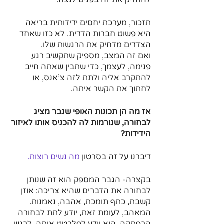
להחזיק את זה בפנים לנצח.
תזכור, מערכת יחסים ידידותית בריאה 
היא פשוט חברות הדדית. לא כזו שאחד 
הצדדים מדחיק את הרגשות שלו. 
ואם זה המצב, מספיק שתקשיב רגע 
פנימה, לעצמך, כדי שתבין שאתה חייב 
להתקרב אליה ולתת לזה צ'אנס, או 
לחתוך את הקשר איתה. 
אז מה הן תכונות האופי שגבר מציג 
לבחורה, שגורמות לה להכניס אותו לאיזור 
הידידות?
דיברנו על זה בסרטון 
מה נשים רוצות.
בקצרה- הגבר המספק הוא זה שנותן 
לבחורה את הדברים שהיא צריכה: אוזן 
קשבת, כתף תומכת, אהבה, נאמנות.
המאהב, לעומת זאת, יודע לתת לבחורה 